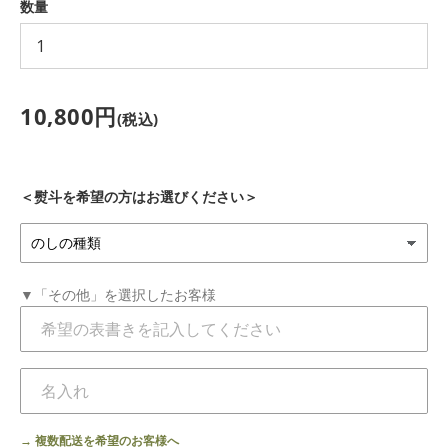
数量
索
す
価
10,800円
(税込)
る
格
＜熨斗を希望の方はお選びください＞
▼「その他」を選択したお客様
→ 複数配送を希望のお客様へ