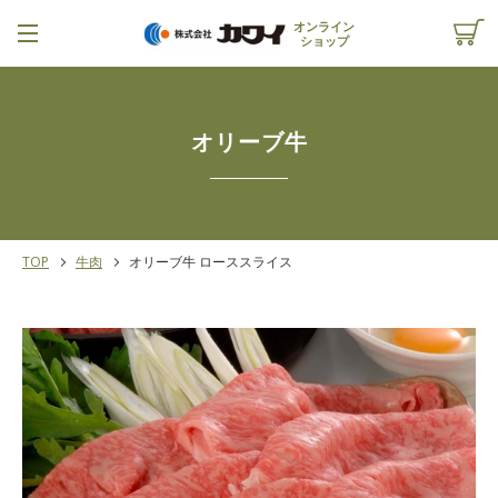
コ
オンライン
ン
ショップ
テ
メ
カ
ン
ツ
ニ
ー
に
オリーブ牛
ス
ュ
ト
キ
ッ
ー
を
プ
す
TOP
牛肉
オリーブ牛 ローススライス
る
見
る