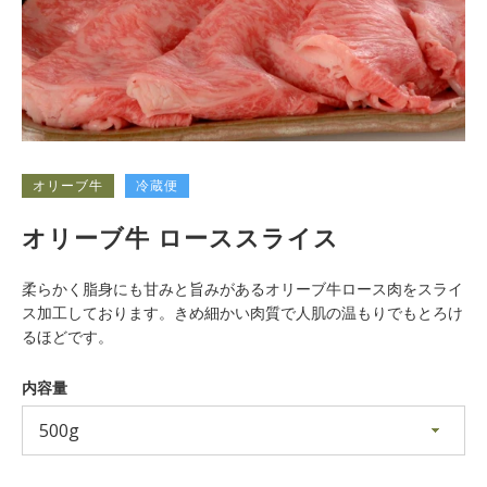
オリーブ牛
冷蔵便
オリーブ牛 ローススライス
も
柔らかく脂身にも甘みと旨みがあるオリーブ牛ロース肉をスライ
う
ス加工しております。きめ細かい肉質で人肌の温もりでもとろけ
るほどです。
一
内容量
度
検