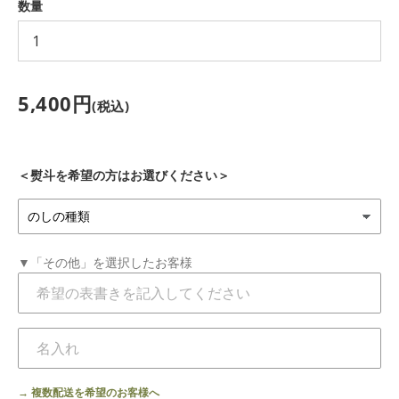
数量
索
す
価
5,400円
(税込)
る
格
＜熨斗を希望の方はお選びください＞
▼「その他」を選択したお客様
→ 複数配送を希望のお客様へ