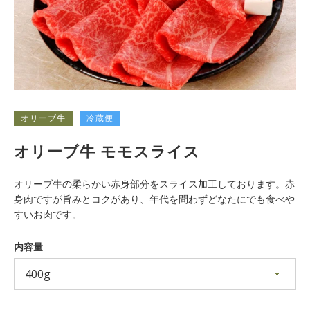
オリーブ牛
冷蔵便
オリーブ牛 モモスライス
も
オリーブ牛の柔らかい赤身部分をスライス加工しております。赤
う
身肉ですが旨みとコクがあり、年代を問わずどなたにでも食べや
すいお肉です。
一
内容量
度
検