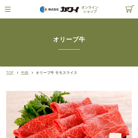
コ
オンライン
ン
ショップ
テ
メ
カ
ン
ツ
ニ
ー
に
オリーブ牛
ス
ュ
ト
キ
ッ
ー
を
プ
す
TOP
牛肉
オリーブ牛 モモスライス
る
見
る